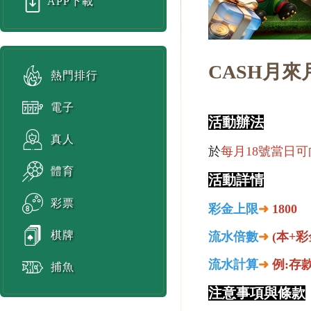
APP下載
CASH月來
熱門排行
電子
活動辦法
真人
於
每月18號當日可
體育
活動詳情
彩票
彩金上限
➜
1800
棋牌
流水倍數
➜
(本+彩
流水計算
➜
例:存款
捕魚
注意事項與條款