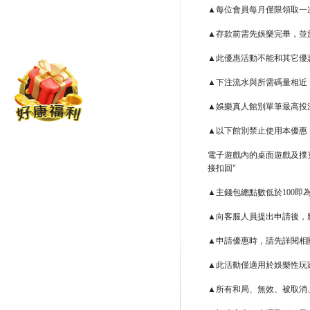
▲每位會員每月僅限領取一
▲存款前需先娛樂完畢，並
▲此優惠活動不能和其它優惠活
▲
下注流水與所需碼量相近
▲
娛樂真人館別單筆最高投注
▲
以下館別禁止使用本優惠
電子遊戲內的桌面遊戲及撲
接扣回"
▲主錢包總點數低於100即
▲
向客服人員提出申請後，
▲
申請優惠時，請先詳閱相
▲
此活動僅適用於娛樂性玩
▲
所有和局、無效、被取消