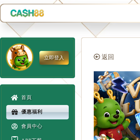
返回
立即登入
首頁
優惠福利
會員中心