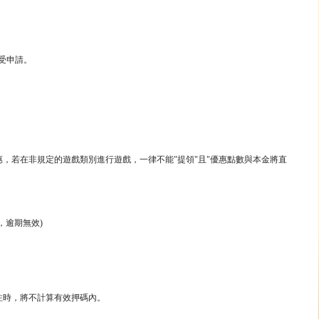
接受申請。
，若在非規定的遊戲類別進行遊戲，一律不能"提領"且"優惠點數與本金將直
，逾期無效)
。
注時，將不計算有效押碼內。