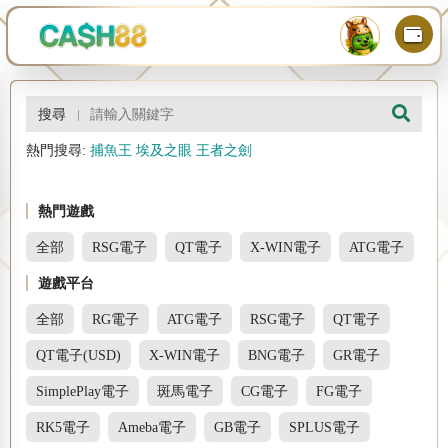
搜尋
熱門搜尋:
捕魚王
埃及之眼
王者之劍
熱門遊戲
全部
RSG電子
QT電子
X-WIN電子
ATG電子
遊戲平台
全部
RG電子
ATG電子
RSG電子
QT電子
QT電子(USD)
X-WIN電子
BNG電子
GR電子
SimplePlay電子
斑馬電子
CG電子
FG電子
RK5電子
Ameba電子
GB電子
SPLUS電子